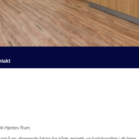
takt
 Dit Hjertes Rum
også en afgørende faktor for både æstetik og funktionalitet i dit hjem