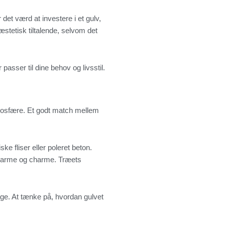
 det værd at investere i et gulv,
stetisk tiltalende, selvom det
passer til dine behov og livsstil.
atmosfære. Et godt match mellem
e fliser eller poleret beton.
je varme og charme. Træets
gge. At tænke på, hvordan gulvet