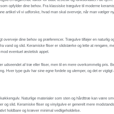
v, som opfylder dine behov. Fra klassiske trægulve til moderne keramis
nne artikel vil vi udforske, hvad man skal overveje, når man vælger n
digt overveje dine behov og præferencer. Trægulve tilføjer en naturlig
 vand og slid. Keramiske fliser er slidstærke og lette at rengøre, m
 mod eventuel æstetisk appel.
er udseendet af træ eller fliser, men til en mere overkommelig pris.
ng. Hver type gulv har sine egne fordele og ulemper, og det er vigtigt
af køkkengulv. Naturlige materialer som sten og hårdttræ kan være s
r og slid. Keramiske fliser og vinylgulve er generelt mere modstandsd
lativt holdbare og kræver minimal vedligeholdelse.