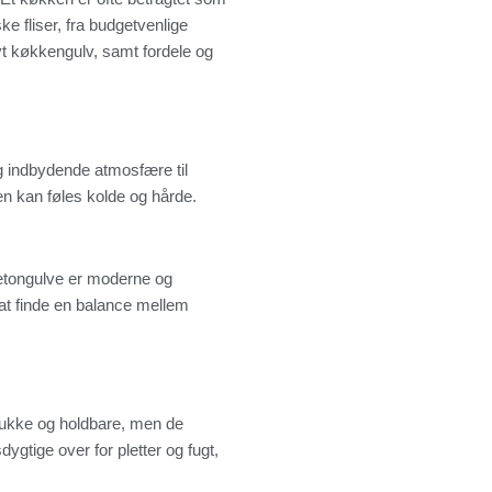
ke fliser, fra budgetvenlige
yt køkkengulv, samt fordele og
 og indbydende atmosfære til
en kan føles kolde og hårde.
 Betongulve er moderne og
 at finde en balance mellem
mukke og holdbare, men de
ygtige over for pletter og fugt,