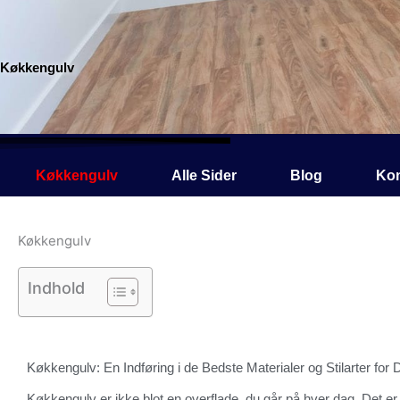
Gå
til
indholdet
Køkkengulv
Køkkengulv
Alle Sider
Blog
Kon
Køkkengulv
Indhold
Køkkengulv: En Indføring i de Bedste Materialer og Stilarter for
Køkkengulv er ikke blot en overflade, du går på hver dag. Det er 