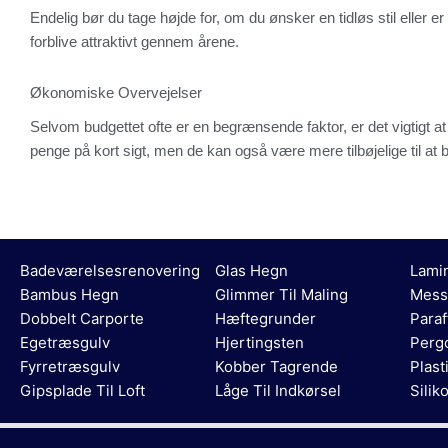
Endelig bør du tage højde for, om du ønsker en tidløs stil eller
forblive attraktivt gennem årene.
Økonomiske Overvejelser
Selvom budgettet ofte er en begrænsende faktor, er det vigtigt at 
penge på kort sigt, men de kan også være mere tilbøjelige til at b
Badeværelsesrenovering
Glas Hegn
Lamin
Bambus Hegn
Glimmer Til Maling
Mess
Dobbelt Carporte
Hæftegrunder
Paraf
Egetræsgulv
Hjertingsten
Perg
Fyrretræsgulv
Kobber Tagrende
Plast
Gipsplade Til Loft
Låge Til Indkørsel
Silik