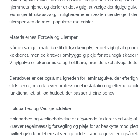
hjemmets hjerte, og derfor er det vigtigt at vælge det rigtige gul
løsninger til luksusvalg, mulighederne er næsten uendelige. I de
ulemper ved de mest populære materialer.
Materialernes Fordele og Ulemper
Når du vælger materiale til dit køkkengulv, er det vigtigt at grun
køkkenet, men de kræver omhyggelig pleje for at undgå skader fra
Vinylgulve er økonomiske og holdbare, men du skal afveje dette
Derudover er der også muligheden for laminatgulve, der efterlign
slidstærke, men kræver professionel installation og efterbehandli
funktionalitet, stil og budget, der passer til dine behov.
Holdbarhed og Vedligeholdelse
Holdbarhed og vedligeholdelse er afgørende faktorer ved valg 
kræver regelmæssig forsegling og pleje for at beskytte mod plette
hvilket gør dem lettere at vedligeholde. Laminatgulve er også re