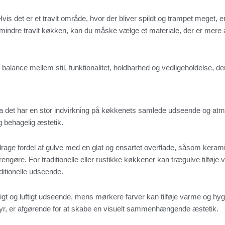
Hvis det er et travlt område, hvor der bliver spildt og trampet meget, er
 mindre travlt køkken, kan du måske vælge et materiale, der er mere æ
alance mellem stil, funktionalitet, holdbarhed og vedligeholdelse, der 
lv, da det har en stor indvirkning på køkkenets samlede udseende og 
behagelig æstetik.
ge fordel af gulve med en glat og ensartet overflade, såsom keramisk
 rengøre. For traditionelle eller rustikke køkkener kan trægulve tilfø
ditionelle udseende.
ligt og luftigt udseende, mens mørkere farver kan tilføje varme og hy
, er afgørende for at skabe en visuelt sammenhængende æstetik.