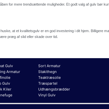
 er åben for mere trendsættende muligheder. Et godt valg af gulv bør k
huske, at et kvalitetsgulv er en god investering i dit hjem. Billigere 
ære præg af slid eller skade over tid.
at Gulv
Sort Armatur
ing Armatur
Stakithegn
finolie
Teaktræsolie
o Gulv
Træspartel
ik Kiler
Udhængsbrædder
onefuge
Vinyl Gulv