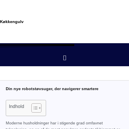
Gå
til
indholdet
Køkkengulv
Menu
Din nye robotstøvsuger, der navigerer smartere
Indhold
Moderne husholdninger har i stigende grad omfavnet