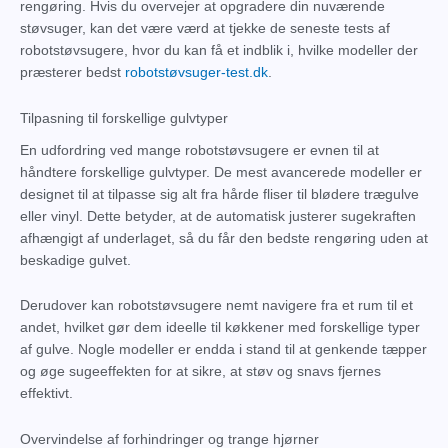
rengøring. Hvis du overvejer at opgradere din nuværende
støvsuger, kan det være værd at tjekke de seneste tests af
robotstøvsugere, hvor du kan få et indblik i, hvilke modeller der
præsterer bedst
robotstøvsuger-test.dk
.
Tilpasning til forskellige gulvtyper
En udfordring ved mange robotstøvsugere er evnen til at
håndtere forskellige gulvtyper. De mest avancerede modeller er
designet til at tilpasse sig alt fra hårde fliser til blødere trægulve
eller vinyl. Dette betyder, at de automatisk justerer sugekraften
afhængigt af underlaget, så du får den bedste rengøring uden at
beskadige gulvet.
Derudover kan robotstøvsugere nemt navigere fra et rum til et
andet, hvilket gør dem ideelle til køkkener med forskellige typer
af gulve. Nogle modeller er endda i stand til at genkende tæpper
og øge sugeeffekten for at sikre, at støv og snavs fjernes
effektivt.
Overvindelse af forhindringer og trange hjørner