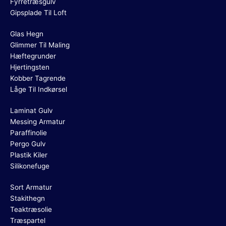
Fyrretræsgulv
Gipsplade Til Loft
Glas Hegn
Glimmer Til Maling
Hæftegrunder
Hjertingsten
Kobber Tagrende
Låge Til Indkørsel
Laminat Gulv
Messing Armatur
Paraffinolie
Pergo Gulv
Plastik Kiler
Silikonefuge
Sort Armatur
Stakithegn
Teaktræsolie
Træspartel