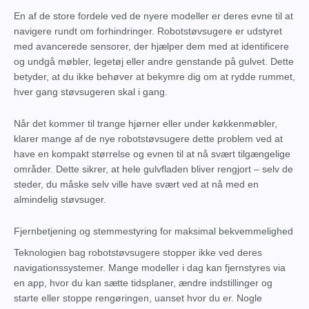
En af de store fordele ved de nyere modeller er deres evne til at
navigere rundt om forhindringer. Robotstøvsugere er udstyret
med avancerede sensorer, der hjælper dem med at identificere
og undgå møbler, legetøj eller andre genstande på gulvet. Dette
betyder, at du ikke behøver at bekymre dig om at rydde rummet,
hver gang støvsugeren skal i gang.
Når det kommer til trange hjørner eller under køkkenmøbler,
klarer mange af de nye robotstøvsugere dette problem ved at
have en kompakt størrelse og evnen til at nå svært tilgængelige
områder. Dette sikrer, at hele gulvfladen bliver rengjort – selv de
steder, du måske selv ville have svært ved at nå med en
almindelig støvsuger.
Fjernbetjening og stemmestyring for maksimal bekvemmelighed
Teknologien bag robotstøvsugere stopper ikke ved deres
navigationssystemer. Mange modeller i dag kan fjernstyres via
en app, hvor du kan sætte tidsplaner, ændre indstillinger og
starte eller stoppe rengøringen, uanset hvor du er. Nogle