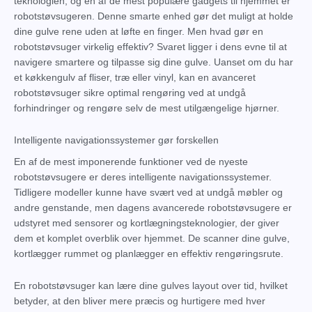
teknologien, og en af de mest populære gadgets til hjemmet er
robotstøvsugeren. Denne smarte enhed gør det muligt at holde
dine gulve rene uden at løfte en finger. Men hvad gør en
robotstøvsuger virkelig effektiv? Svaret ligger i dens evne til at
navigere smartere og tilpasse sig dine gulve. Uanset om du har
et køkkengulv af fliser, træ eller vinyl, kan en avanceret
robotstøvsuger sikre optimal rengøring ved at undgå
forhindringer og rengøre selv de mest utilgængelige hjørner.
Intelligente navigationssystemer gør forskellen
En af de mest imponerende funktioner ved de nyeste
robotstøvsugere er deres intelligente navigationssystemer.
Tidligere modeller kunne have svært ved at undgå møbler og
andre genstande, men dagens avancerede robotstøvsugere er
udstyret med sensorer og kortlægningsteknologier, der giver
dem et komplet overblik over hjemmet. De scanner dine gulve,
kortlægger rummet og planlægger en effektiv rengøringsrute.
En robotstøvsuger kan lære dine gulves layout over tid, hvilket
betyder, at den bliver mere præcis og hurtigere med hver